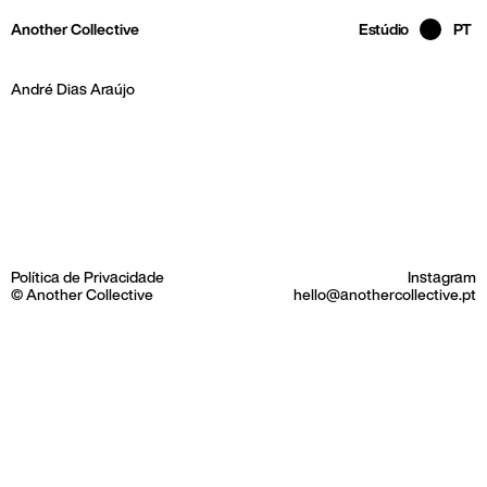
Skip to main page content
Another Collective
Estúdio
PT
André Dias Araújo
Política de Privacidade
Instagram
© Another Collective
hello@anothercollective.pt